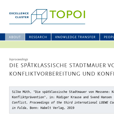
ABOUT
RESEARCH
KNOWLEDGE TRANSFER
PEOP
Inproceedings
DIE SPÄTKLASSISCHE STADTMAUER V
KONFLIKTVORBEREITUNG UND KONF
Silke Müth, "Die spätklassische Stadtmauer von Messene: K
Konfliktprävention"
, in: Rüdiger Krause and Svend Hansen
Conflict, Proceedings of the third international LOEWE Co
in Fulda
, Bonn: Habelt Verlag, 2019