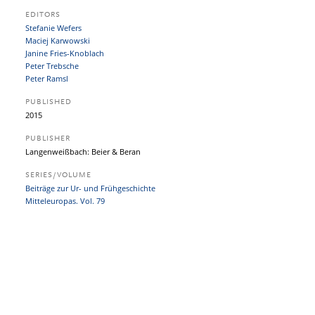
EDITORS
Stefanie Wefers
Maciej Karwowski
Janine Fries-Knoblach
Peter Trebsche
Peter Ramsl
PUBLISHED
2015
PUBLISHER
Langenweißbach: Beier & Beran
SERIES/VOLUME
Beiträge zur Ur- und Frühgeschichte
Mitteleuropas. Vol. 79