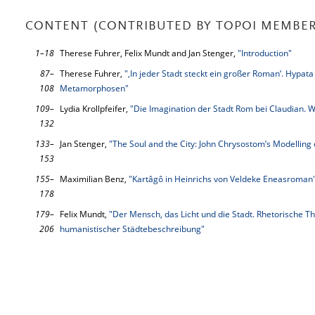
CONTENT (CONTRIBUTED BY TOPOI MEMBER
1–18
Therese Fuhrer, Felix Mundt and Jan Stenger,
"Introduction"
87–
Therese Fuhrer,
"‚In jeder Stadt steckt ein großer Roman‘. Hypata 
108
Metamorphosen"
109–
Lydia Krollpfeifer,
"Die Imagination der Stadt Rom bei Claudian. W
132
133–
Jan Stenger,
"The Soul and the City: John Chrysostom’s Modelling
153
155–
Maximilian Benz,
"Kartâgô in Heinrichs von Veldeke Eneasroman
178
179–
Felix Mundt,
"Der Mensch, das Licht und die Stadt. Rhetorische Th
206
humanistischer Städtebeschreibung"