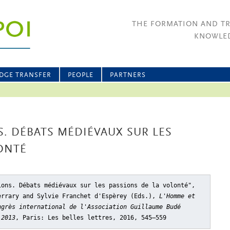
THE FORMATION AND T
KNOWLED
DGE TRANSFER
PEOPLE
PARTNERS
S. DÉBATS MÉDIÉVAUX SUR LES
ONTÉ
ions. Débats médiévaux sur les passions de la volonté"
,
errary and Sylvie Franchet d'Espèrey (Eds.),
L'Homme et
ngrès international de l'Association Guillaume Budé
 2013
, Paris: Les belles lettres, 2016, 545–559