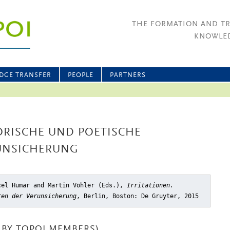
THE FORMATION AND T
KNOWLED
DGE TRANSFER
PEOPLE
PARTNERS
ORISCHE UND POETISCHE
UNSICHERUNG
cel Humar and Martin Vöhler (Eds.),
Irritationen.
ren der Verunsicherung
, Berlin, Boston: De Gruyter, 2015
BY TOPOI MEMBERS)