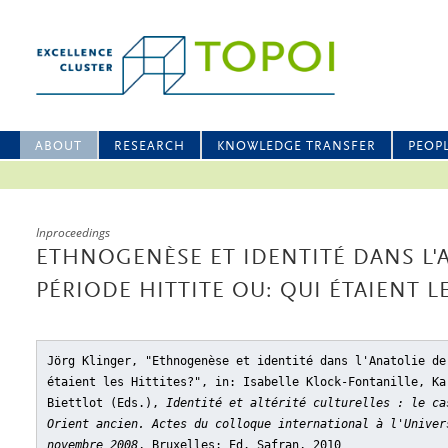
ABOUT
RESEARCH
KNOWLEDGE TRANSFER
PEOP
Inproceedings
ETHNOGENÈSE ET IDENTITÉ DANS L'
PÉRIODE HITTITE OU: QUI ÉTAIENT LE
Jörg Klinger, "Ethnogenèse et identité dans l'Anatolie de
étaient les Hittites?"
, in: Isabelle Klock-Fontanille, Ka
Biettlot (Eds.),
Identité et altérité culturelles : le ca
Orient ancien. Actes du colloque international à l'Univer
novembre 2008
, Bruxelles: Ed. Safran, 2010