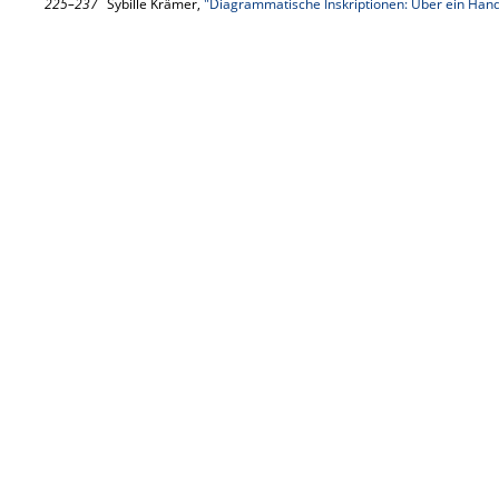
225–237
Sybille Krämer,
"Diagrammatische Inskriptionen: Über ein Han