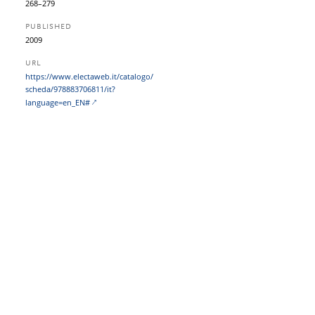
268–279
PUBLISHED
2009
URL
https:/​/​www.electaweb.it/​catalogo/​
scheda/​978883706811/​it?​
language=en_EN#