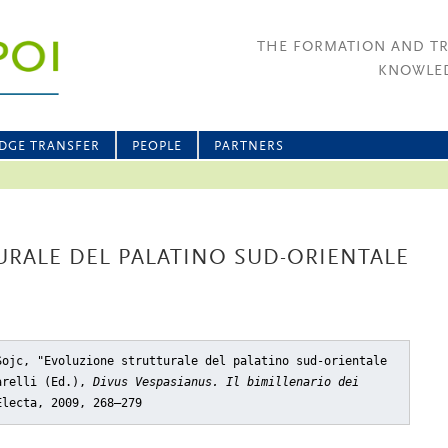
THE FORMATION AND T
KNOWLED
DGE TRANSFER
PEOPLE
PARTNERS
RALE DEL PALATINO SUD-ORIENTALE
Sojc, "Evoluzione strutturale del palatino sud-orientale
arelli (Ed.),
Divus Vespasianus. Il bimillenario dei
Electa, 2009, 268–279