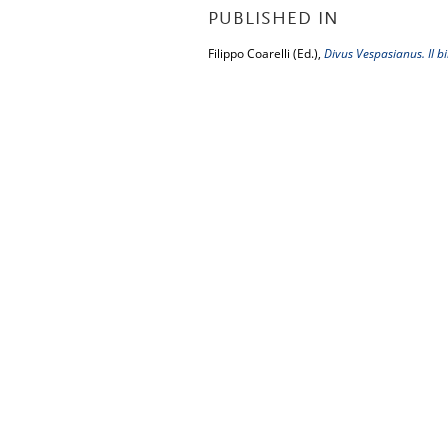
PUBLISHED IN
Filippo Coarelli (Ed.),
Divus Vespasianus. Il b