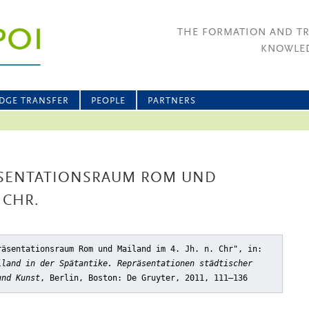
THE FORMATION AND T
KNOWLED
DGE TRANSFER
PEOPLE
PARTNERS
RÄSENTATIONSRAUM ROM UND
 CHR.
räsentationsraum Rom und Mailand im 4. Jh. n. Chr"
, in:
iland in der Spätantike. Repräsentationen städtischer
und Kunst
, Berlin, Boston: De Gruyter, 2011, 111–136