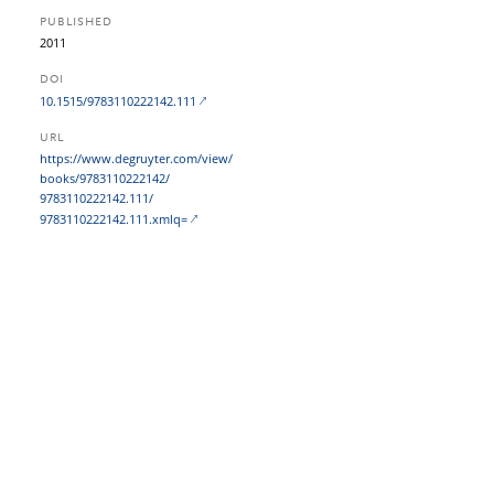
PUBLISHED
2011
DOI
10.1515/9783110222142.111
URL
https:/​/​www.degruyter.com/​view/​
books/​9783110222142/​
9783110222142.111/​
9783110222142.111.xmlq=