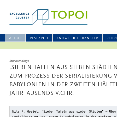
ABOUT
RESEARCH
KNOWLEDGE TRANSFER
PEOP
Inproceedings
,SIEBEN TAFELN AUS SIEBEN STÄDT
ZUM PROZESS DER SERIALISIERUNG 
BABYLONIEN IN DER ZWEITEN HÄLFT
JAHRTAUSENDS V.CHR.
Nils P. Heeßel, "Sieben Tafeln aus sieben Städten" – Über