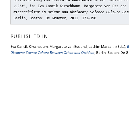
Serialisierung von Texten in Babylonien in der zweiten Hä
v.Chr"
, in: Eva Cancik-Kirschbaum, Margarete van Ess and
Wissenskultur in Orient und Okzident/ Science Culture Bet
Berlin, Boston: De Gruyter, 2011, 171–196
PUBLISHED IN
Eva Cancik-Kirschbaum, Margarete van Ess and Joachim Marzahn (Eds.),
B
Okzident/ Science Culture Between Orient and Occident
, Berlin, Boston: De 