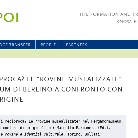
THE FORMATION AND T
KNOWLED
DGE TRANSFER
PEOPLE
PARTNERS
ROCA? LE "ROVINE MUSEALIZZATE"
UM DI BERLINO A CONFRONTO CON
ORIGINE
si reciproca? Le "rovine musealizzate" nel Pergamonmuseum
o contesi di origine"
, in: Marcello Barbanera (Ed.),
le rovine e identità culturale
, Torino: Bollati