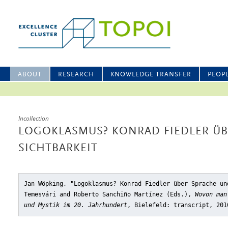
ABOUT
RESEARCH
KNOWLEDGE TRANSFER
PEOP
Incollection
LOGOKLASMUS? KONRAD FIEDLER ÜB
SICHTBARKEIT
Jan Wöpking, "Logoklasmus? Konrad Fiedler über Sprache un
Temesvári and Roberto Sanchiño Martínez (Eds.),
Wovon man
und Mystik im 20. Jahrhundert
, Bielefeld: transcript, 201