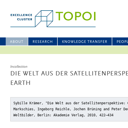
ABOUT
RESEARCH
KNOWLEDGE TRANSFER
PEOP
Incollection
DIE WELT AUS DER SATELLITENPERSP
EARTH
Sybille Krämer, "Die Welt aus der Satellitenperspektive: 
Markschies, Ingeborg Reichle, Jochen Brüning and Peter D
Weltbilder
, Berlin: Akademie Verlag, 2010, 422–434