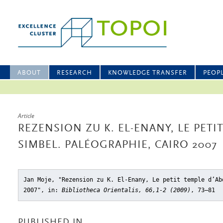
ABOUT
RESEARCH
KNOWLEDGE TRANSFER
PEOP
Article
REZENSION ZU K. EL-ENANY, LE PETI
SIMBEL. PALÉOGRAPHIE, CAIRO 2007
Jan Moje, "Rezension zu K. El-Enany, Le petit temple d’Ab
2007"
, in:
Bibliotheca Orientalis, 66,1-2 (2009)
, 73–81
PUBLISHED IN