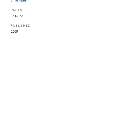
Silke Müth
PAGES
181–183
PUBLISHED
2009