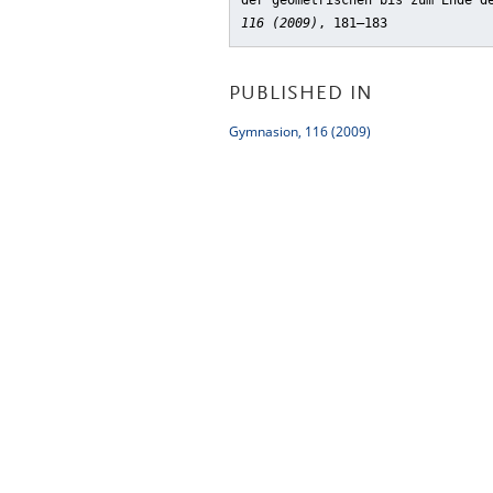
der geometrischen bis zum Ende d
116 (2009)
, 181–183
PUBLISHED IN
Gymnasion, 116 (2009)