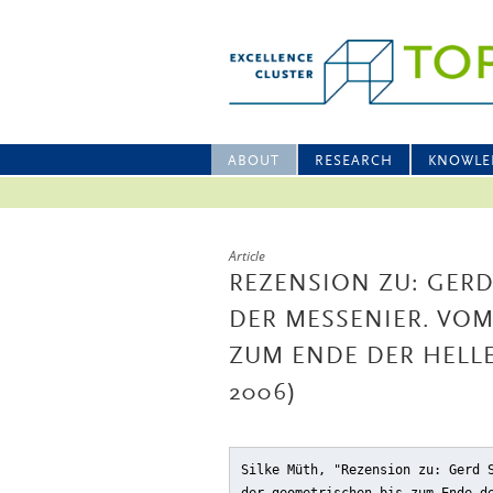
ABOUT
RESEARCH
KNOWLE
Article
REZENSION ZU: GERD
DER MESSENIER. VO
ZUM ENDE DER HELL
2006)
Silke Müth, "Rezension zu: Gerd 