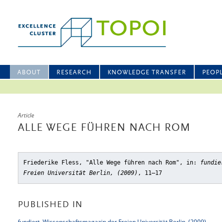
ABOUT
RESEARCH
KNOWLEDGE TRANSFER
PEOP
Article
ALLE WEGE FÜHREN NACH ROM
Friederike Fless, "Alle Wege führen nach Rom"
, in:
fundie
Freien Universität Berlin, (2009)
, 11–17
PUBLISHED IN
fundiert. Wissenschaftsmagazin der Freien Universität Berlin, (2009)