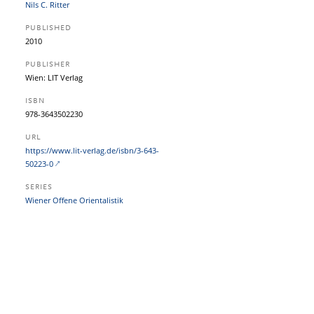
Nils C. Ritter
PUBLISHED
2010
PUBLISHER
Wien: LIT Verlag
ISBN
978-3643502230
URL
https:/​/​www.lit-verlag.de/​isbn/​3-643-
50223-0
SERIES
Wiener Offene Orientalistik