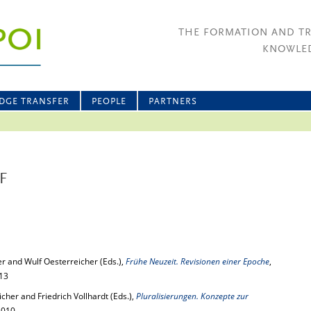
THE FORMATION AND T
KNOWLED
DGE TRANSFER
PEOPLE
PARTNERS
F
er and Wulf Oesterreicher (Eds.),
Frühe Neuzeit. Revisionen einer Epoche
,
013
icher and Friedrich Vollhardt (Eds.),
Pluralisierungen. Konzepte zur
2010