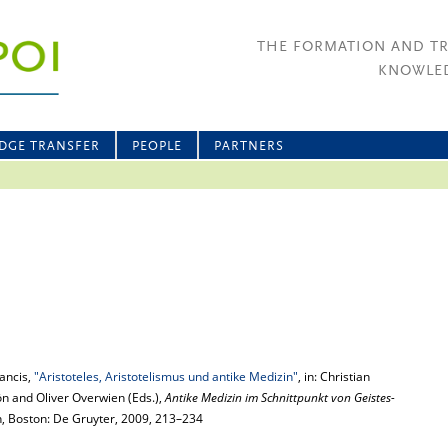
THE FORMATION AND T
KNOWLED
DGE TRANSFER
PEOPLE
PARTNERS
rancis,
"Aristoteles, Aristotelismus und antike Medizin"
, in: Christian
 and Oliver Overwien (Eds.),
Antike Medizin im Schnittpunkt von Geistes-
in, Boston: De Gruyter, 2009, 213–234