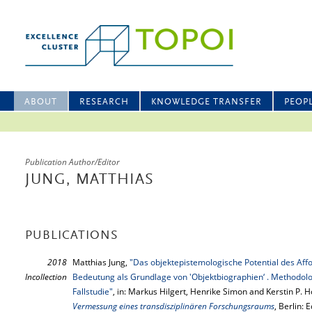
ABOUT
RESEARCH
KNOWLEDGE TRANSFER
PEOP
Publication Author/Editor
JUNG, MATTHIAS
PUBLICATIONS
2018
Matthias Jung,
"Das objektepistemologische Potential des Af
Incollection
Bedeutung als Grundlage von 'Objektbiographien‘ . Methodo
Fallstudie"
, in: Markus Hilgert, Henrike Simon and Kerstin P. 
Vermessung eines transdisziplinären Forschungsraums
, Berlin: 