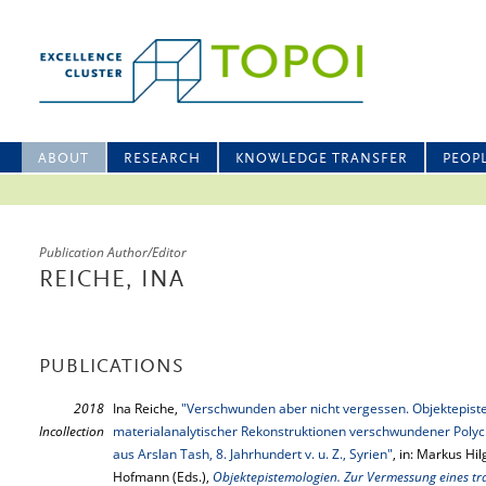
ABOUT
RESEARCH
KNOWLEDGE TRANSFER
PEOP
Publication Author/Editor
REICHE, INA
PUBLICATIONS
2018
Ina Reiche,
"Verschwunden aber nicht vergessen. Objektepis
Incollection
materialanalytischer Rekonstruktionen verschwundener Polyc
aus Arslan Tash, 8. Jahrhundert v. u. Z., Syrien"
, in: Markus Hi
Hofmann (Eds.),
Objektepistemologien. Zur Vermessung eines t