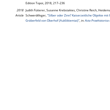
Edition Topoi, 2018, 217–236
2018
Judith Fütterer, Susanne Krebstakies, Christine Reich, Heidema
Article
Schwerdtfeger,
"Silber oder Zinn? Kaiserzeitliche Objekte m
Gräberfeld von Oberhof (Aukštkiemiai)"
, in:
Acta Praehistorica 