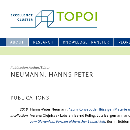
ABOUT
RESEARCH
KNOWLEDGE TRANSFER
PEOP
Publication Author/Editor
NEUMANN, HANNS-PETER
PUBLICATIONS
2018
Hanns-Peter Neumann,
"Zum Konzept der flüssigen Materie u
Incollection
Verena Olejniczak Lobsien, Bernd Roling, Lutz Bergemann and 
zum Glorienleib. Formen aitherischer Leiblichkeit
, Berlin: Editi