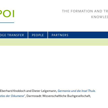
THE FORMATION AND T
KNOWLED
DGE TRANSFER
PEOPLE
PARTNERS
, Eberhard Knobloch and Dieter Lelgemann,
Germania und die Insel Thule.
Atlas der Oikumene"
, Darmstadt: Wissenschaftliche Buchgesellschaft,