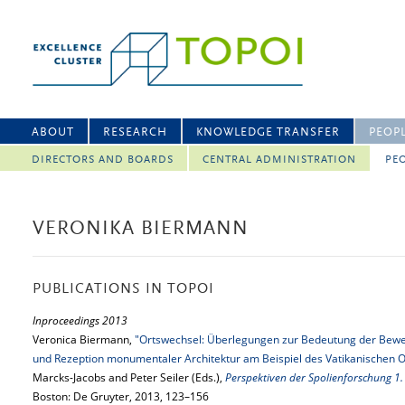
ABOUT
RESEARCH
KNOWLEDGE TRANSFER
PEOP
DIRECTORS AND BOARDS
CENTRAL ADMINISTRATION
PEO
VERONIKA BIERMANN
PUBLICATIONS IN TOPOI
Inproceedings 2013
Veronica Biermann,
"Ortswechsel: Überlegungen zur Bedeutung der Bewe
und Rezeption monumentaler Architektur am Beispiel des Vatikanischen O
Marcks-Jacobs and Peter Seiler (Eds.),
Perspektiven der Spolienforschung 1.
Boston: De Gruyter, 2013, 123–156