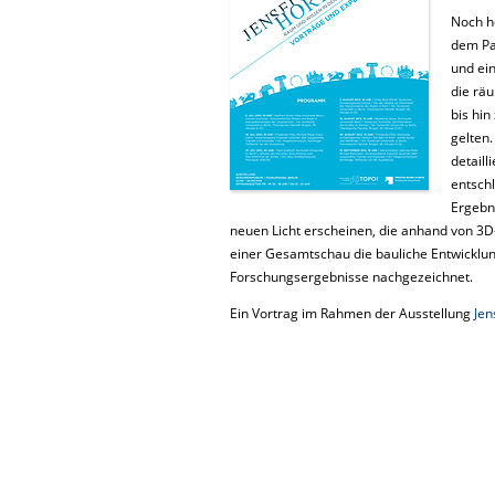
Noch h
dem Pa
und ei
die räu
bis hin
gelten
detail
entschl
Ergebni
neuen Licht erscheinen, die anhand von 3D-
einer Gesamtschau die bauliche Entwicklun
Forschungsergebnisse nachgezeichnet.
Ein Vortrag im Rahmen der Ausstellung
Jen