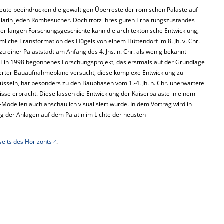
eute beeindrucken die gewaltigen Überreste der römischen Paläste auf
latin jeden Rombesucher. Doch trotz ihres guten Erhaltungszustandes
ner langen Forschungsgeschichte kann die architektonische Entwicklung,
mliche Transformation des Hügels von einem Hüttendorf im 8. Jh. v. Chr.
 zu einer Palaststadt am Anfang des 4. Jhs. n. Chr. als wenig bekannt
. Ein 1998 begonnenes Forschungsprojekt, das erstmals auf der Grundlage
lierter Bauaufnahmepläne versucht, diese komplexe Entwicklung zu
üsseln, hat besonders zu den Bauphasen vom 1.-4. Jh. n. Chr. unerwartete
sse erbracht. Diese lassen die Entwicklung der Kaiserpaläste in einem
Modellen auch anschaulich visualisiert wurde. In dem Vortrag wird in
g der Anlagen auf dem Palatin im Lichte der neusten
seits des Horizonts
.