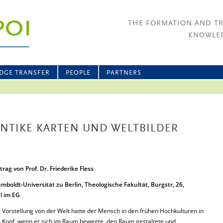
THE FORMATION AND T
KNOWLED
DGE TRANSFER
PEOPLE
PARTNERS
 ANTIKE KARTEN UND WELTBILDER
trag von Prof. Dr. Friederike Fless
mboldt-Universität zu Berlin, Theologische Fakultät, Burgstr, 26,
l im EG
 Vorstellung von der Welt hatte der Mensch in den frühen Hochkulturen in
 Kopf, wenn er sich im Raum bewegte, den Raum gestaltete und