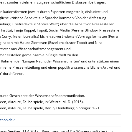
eln, sondern vielmehr zu gesellschaftlichen Diskursen beitragen.
kationsformen jeweils durch Experten vorgestellt, diskutiert und
gliche kritische Aspekte zur Sprache kommen: Von der Abfassung
ieburg, Chefredakteur “Antike Welt”) über die Arbeit von Pressestellen
nstitut; Tanja Kuppel, Topoi), Social Media (Verena Blindow, Pressestelle
 Curry, freier Journalist) bis hin zu veränderten Vortragsformaten (Petra
ng haben mit Hauke Ziemssen (Exzellenzcluster Topoi) und Nina
ertreter aus Wissenschaftsmanagement und
mer erstellen gemeinsam ein Begleitheft zu den
 Rahmen der “Langen Nacht der Wissenschaften” und unterstützen einen
em eine Pressemitteilung und einen populärwissenschaftlichen Artikel und
m” durchführen.
e kurze Geschichte der Wissenschaftskommunikation.
, Akteure, Fallbeispiele, in: Weitze, M.-D. (2015).
n, Akteure, Fallbeispiele, Berlin, Heidelberg, Springer: 1-21.
tion.de
eas Sentker, 11.4.2017: „Raus, raus, raus! Die Wissenschaft steckt in