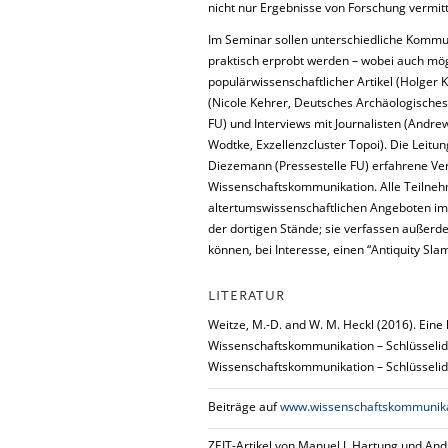
nicht nur Ergebnisse von Forschung vermitt
Im Seminar sollen unterschiedliche Kommuni
praktisch erprobt werden – wobei auch mö
populärwissenschaftlicher Artikel (Holger K
(Nicole Kehrer, Deutsches Archäologisches I
FU) und Interviews mit Journalisten (Andrew
Wodtke, Exzellenzcluster Topoi). Die Leitu
Diezemann (Pressestelle FU) erfahrene V
Wissenschaftskommunikation. Alle Teilneh
altertumswissenschaftlichen Angeboten im
der dortigen Stände; sie verfassen außerd
können, bei Interesse, einen “Antiquity Sla
LITERATUR
Weitze, M.-D. and W. M. Heckl (2016). Ein
Wissenschaftskommunikation – Schlüsselideen
Wissenschaftskommunikation – Schlüsselidee
Beiträge auf
www.wissenschaftskommunika
ZEIT-Artikel von Manuel J. Hartung und Andr