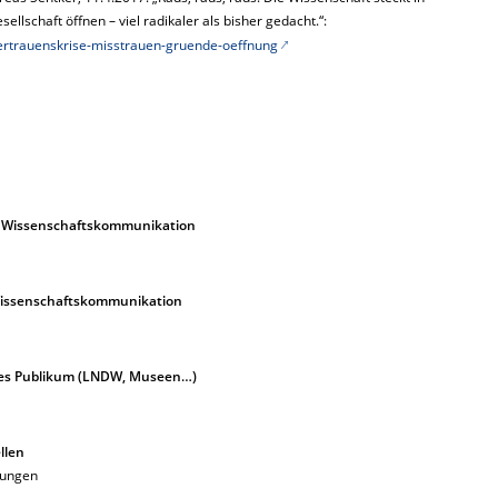
ellschaft öffnen – viel radikaler als bisher gedacht.“:
vertrauenskrise-misstrauen-gruende-oeffnung
r Wissenschaftskommunikation
Wissenschaftskommunikation
ites Publikum (LNDW, Museen…)
llen
lungen