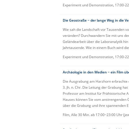
Experiment und Demonstration, 17:00-22
Die Geostraße − der lange Weg in die 
Wie sah die Landschaft vor Tausenden von
verändert? Durchwandern Sie mit uns den
Geländearbeit über die Laboranalytik hi
Jahrtausende. Wie in einem Buch wird di
Experiment und Demonstration, 17:00-22
Archäologie in den Medien − ein Film ü
Die Ausgrabung am Harzhorn erbrachte d
3. Jh. n. Chr. Die Leitung der Grabung ha
Professor am Institut für Prähistorische 
Hauses können Sie vom anstrengenden Gr
über die Grabung und ihre spannenden E
Film, Alle 30 Min. ab 17:00−23:00 Uhr (jew