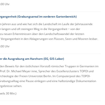
:00 Uhr
Vergangenheit (Grabungsareal im vorderen Gartenbereich)
 Jahren aus und wie hat sich die Landschaft im Laufe der Jahrtausende
 langen und oft steinigen Weg in die Vergangenheit − von der
n zu neuen Erkenntnissen über den Landschaftswandel der letzten
e Vergangenheit in den Ablagerungen von Flüssen, Seen und Mooren lesbar.
:00 Uhr
ber die Ausgrabung am Harzhorn (EG, GIS-Labor)
en Beweis für den östlichsten Vorstoß römischer Truppen in Germanien im
t Prof. Dr. Michael Meyer inne, Sprecher des Exzellenzclusters TOPOI und
Archäologie der Freien Universität Berlin. Im Computerpool des TOPOI-
abungsalltag eine Pause einlegen und eine halbstündige Dokumentation
rgebnisse sehen.
eils 30 Min.)