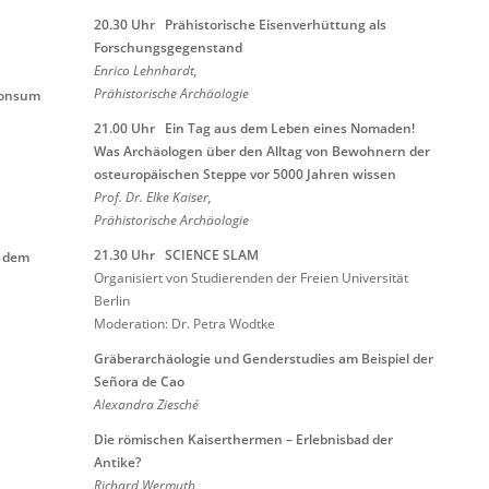
20.30 Uhr
Prähistorische Eisenverhüttung als
Forschungsgegenstand
Enrico Lehnhardt,
Prähistorische Archäologie
onsum
21.00 Uhr
Ein Tag aus dem Leben eines Nomaden!
Was Archäologen über den Alltag von Bewohnern der
osteuropäischen Steppe vor 5000 Jahren wissen
Prof. Dr. Elke Kaiser,
Prähistorische Archäologie
21.30
Uhr
SCIENCE SLAM
d dem
Organisiert von Studierenden der Freien Universität
Berlin
Moderation: Dr. Petra Wodtke
Gräberarchäologie und Genderstudies am Beispiel der
Señora de Cao
Alexandra
Ziesché
Die römischen Kaiserthermen – Erlebnisbad der
Antike?
Richard
Wermuth