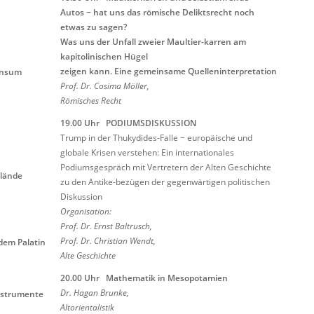
Autos − hat uns das römische Deliktsrecht noch
etwas zu sagen?
Was uns der Unfall zweier Maultier-karren am
kapitolinischen Hügel
zeigen kann. Eine gemeinsame Quelleninterpretation
Konsum
Prof. Dr. Cosima Möller,
Römisches Recht
19.00 Uhr
PODIUMSDISKUSSION
Trump in der Thukydides-Falle − europäische und
globale Krisen verstehen: Ein internationales
Podiumsgespräch mit Vertretern der Alten Geschichte
lände
zu den Antike-bezügen der gegenwärtigen politischen
Diskussion
Organisation:
Prof
. Dr. Ernst
Baltrusch
,
Prof
. Dr. Christian Wendt
,
dem Palatin
Alte Geschichte
20.00
Uhr
Mathematik in Mesopotamien
Dr.
Hagan
Brunke,
nstrumente
Altorientalistik