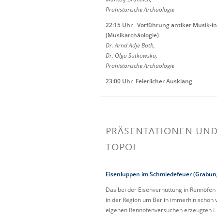
Prähistorische Archäologie
22:15
Uhr Vorführung antiker Musik-i
(Musikarchäologie)
Dr
. Arnd
Adje
Both
,
Dr. Olga
Sutkowska
,
Prähistorische Archäologie
23:00 Uhr Feierlicher Ausklang
PRÄSENTATIONEN UN
TOPOI
Eisenluppen im Schmiedefeuer (Grabung
Das bei der Eisenverhüttung in Rennöfen
in der Region um Berlin immerhin schon vo
eigenen Rennofenversuchen erzeugten Ei