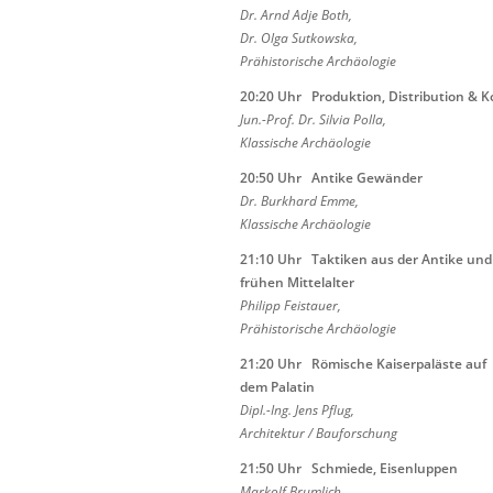
Dr
. Arnd
Adje
Both
,
Dr
. Olga
Sutkowska
,
Prähistorische Archäologie
20:20
Uhr
Produktion
, Distribution &
K
Jun.-Prof. Dr. Silvia
Polla
,
Klassische Archäologie
20:50
Uhr Antike
Gewänder
Dr. Burkhard
Emme
,
Klassische Archäologie
21:10
Uhr
Taktiken
aus der Antike un
frühen
Mittelalter
Philipp
Feistauer
,
Prähistorische Archäologie
21:20
Uhr
Römische
Kaiserpaläste auf
dem
Palatin
Dipl.-Ing. Jens Pflug
,
Architektur / Bauforschung
21:50
Uhr Schmiede, Eisenluppen
Markolf
Brumlich
,