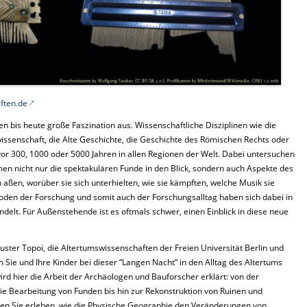
ften.de
en bis heute große Faszination aus. Wissenschaftliche Disziplinen wie die
issenschaft, die Alte Geschichte, die Geschichte des Römischen Rechts oder
vor 300, 1000 oder 5000 Jahren in allen Regionen der Welt. Dabei untersuchen
hmen nicht nur die spektakulären Funde in den Blick, sondern auch Aspekte des
 aßen, worüber sie sich unterhielten, wie sie kämpften, welche Musik sie
hoden der Forschung und somit auch der Forschungsalltag haben sich dabei in
elt. Für Außenstehende ist es oftmals schwer, einen Einblick in diese neue
uster Topoi, die Altertumswissenschaften der Freien Universität Berlin und
 Sie und Ihre Kinder bei dieser “Langen Nacht“ in den Alltag des Altertums
ird hier die Arbeit der Archäologen und Bauforscher erklärt: von der
e Bearbeitung von Funden bis hin zur Rekonstruktion von Ruinen und
en Sie erleben, wie die Physische Geographie den Veränderungen von