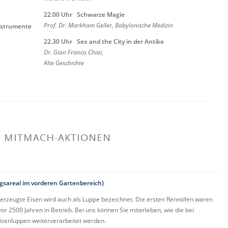
22.00
Uhr
Schwarze Magie
Prof. Dr. Markham Geller, Babylonische Medizin
nstrumente
22.30 Uhr
Sex and the City in der Antike
Dr. Gian Franco
Chiai
,
Alte Geschichte
D MITMACH-AKTIONEN
sareal im vorderen Gartenbereich)
 erzeugte Eisen wird auch als Luppe bezeichnet. Die ersten Rennöfen waren
r 2500 Jahren in Betrieb. Bei uns können Sie miterleben, wie die bei
senluppen weiterverarbeitet werden.