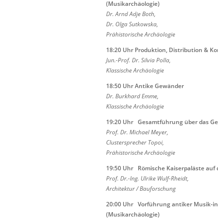
(Musikarchäologie)
Dr. Arnd Adje Both,
Dr. Olga Sutkowska,
Prähistorische Archäologie
18:20 Uhr Produktion, Distribution & 
Jun.-Prof. Dr. Silvia Polla,
Klassische Archäologie
18:50 Uhr
Antike Gewänder
Dr. Burkhard
Emme
,
Klassische Archäologie
19:20
Uhr Gesamtführung über das
Ge
Prof. Dr. Michael
Meyer,
Clustersprecher Topoi,
Prähistorische Archäologie
19:50 Uhr Römische Kaiserpaläste auf 
Prof. Dr.-Ing
. Ulrike Wulf-
Rheidt
,
Architektur / Bauforschung
20:00
Uhr Vorführung antiker Musik-i
(Musikarchäologie)