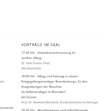
VORTRÄGE IM SAAL
17.30 Uhr
Umweltverschmutzung im
antiken Alltag
Dr. Gian Franco
Chiai
,
Alte Geschichte
18.00 Uhr
Alltag und Feiertag in einem
tik
Kriegsgefangenenlager Brandenburgs:
Zu den
Ausgrabungen der Moschee
im Halbmondlager in Wünsdorf
bei Zossen
Prof. Dr. Reinhard
Bernbeck
, Vorderasiatische Archäologie
strumente
18.30 Uhr
Maultierkarren und selbstfahrende