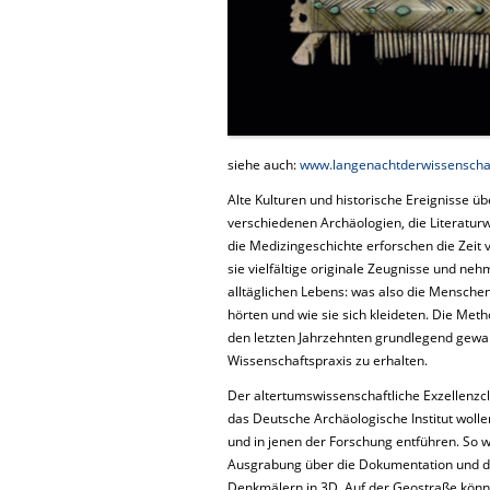
siehe auch:
www.langenachtderwissenscha
Alte Kulturen und historische Ereignisse üb
verschiedenen Archäologien, die Literaturw
die Medizingeschichte erforschen die Zeit 
sie vielfältige originale Zeugnisse und ne
alltäglichen Lebens: was also die Menschen
hörten und wie sie sich kleideten. Die Met
den letzten Jahrzehnten grundlegend gewand
Wissenschaftspraxis zu erhalten.
Der altertumswissenschaftliche Exzellenzcl
das Deutsche Archäologische Institut wollen
und in jenen der Forschung entführen. So w
Ausgrabung über die Dokumentation und di
Denkmälern in 3D. Auf der Geostraße könn