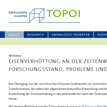
ABOUT
RESEARCH
KNOWLEDGE TRANSFER
PEOP
Workshop
EISENVERHÜTTUNG AN DER ZEITEN
FORSCHUNGSSTAND, PROBLEME UND
Der Übergang von der vorrömischen Eisenzeit (Latènezeit) zur römischen 
Transformation, die neben der allgemeinen kulturellen Entwicklung und 
Ausbreitung der Eisenverhüttung in den Jahrhunderten nach der Zeitenwe
führte.
Mit diesem Workshop tritt die Topoi research group
(A-5) Iron as a Raw Ma