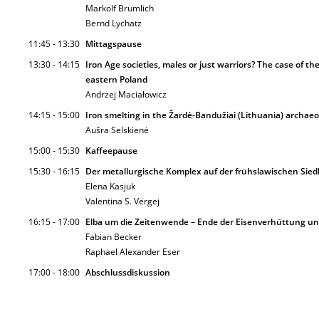
Markolf Brumlich
Bernd Lychatz
11:45 - 13:30
Mittagspause
13:30 - 14:15
Iron Age societies, males or just warriors? The case of t
eastern Poland
Andrzej Maciałowicz
14:15 - 15:00
Iron smelting in the Žardė-Bandužiai (Lithuania) archaeo
Aušra Selskienė
15:00 - 15:30
Kaffeepause
15:30 - 16:15
Der metallurgische Komplex auf der frühslawischen Siedl
Elena Kasjuk
Valentina S. Vergej
16:15 - 17:00
Elba um die Zeitenwende – Ende der Eisenverhüttung un
Fabian Becker
Raphael Alexander Eser
17:00 - 18:00
Abschlussdiskussion