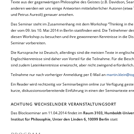
Texte aus der gegenwärtigen Philosophie des Geistes (z.B. Davidson, Se
anderen werden wir uns einige Antworten mittelalterlicher Autoren (etw
und Petrus Aureoli) genauer ansehen.
Das Seminar steht im Zusammenhang mit dem Workshop “Thinking in the 
der vom 09. bis 10. Mai 2014 in Berlin stattfinden wird. Die Teilnehmer de
diesen Workshop zu besuchen und ihre gewonnenen Kenntnisse in die Disku
Seminar vorbereiten.
Die Kurssprache ist Deutsch, allerdings sind die meisten Texte in englisch
Englischkenntnisse sind daher von Vorteil für die Teilnahme. Für die Besch
sind zudem Lateinkenntnisse erwünscht, aber nicht zwingend erforderlich.
Teilnahme nur nach vorheriger Anmeldung per E-Mail an
martin.klein@to
Ein Reader wird rechtzeitig vor Seminarbeginn online zur Verfügung geste
kurze, diskussionsvorbereitende Einführung in einen der Seminartexte er
ACHTUNG WECHSELNDER VERANSTALTUNGSORT
Das Blockseminar am 11.04.2014 findet im
Raum 3103, Humboldt-Universit
Institut für Philosophie, Unter den Linden 6, 10099 Berlin
statt