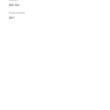
PAGES
303–322
PUBLISHED
2011