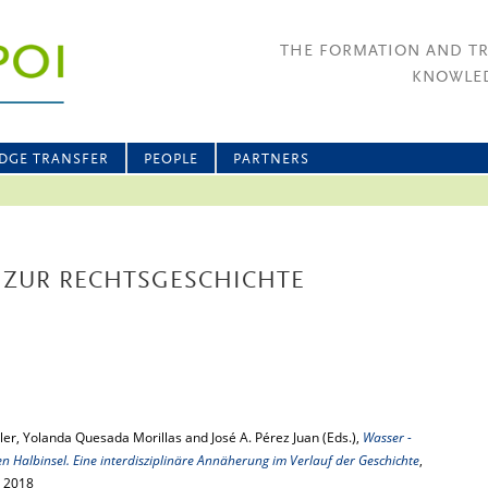
THE FORMATION AND T
KNOWLED
DGE TRANSFER
PEOPLE
PARTNERS
 ZUR RECHTSGESCHICHTE
er, Yolanda Quesada Morillas and José A. Pérez Juan (Eds.),
Wasser -
en Halbinsel. Eine interdisziplinäre Annäherung im Verlauf der Geschichte
,
 2018