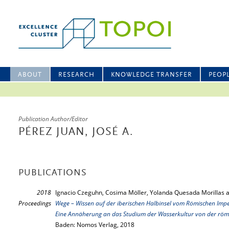
ABOUT
RESEARCH
KNOWLEDGE TRANSFER
PEOP
Publication Author/Editor
PÉREZ JUAN, JOSÉ A.
PUBLICATIONS
2018
Ignacio Czeguhn, Cosima Möller, Yolanda Quesada Morillas an
Proceedings
Wege – Wissen auf der iberischen Halbinsel vom Römischen Impe
Eine Annäherung an das Studium der Wasserkultur von der römis
Baden: Nomos Verlag, 2018