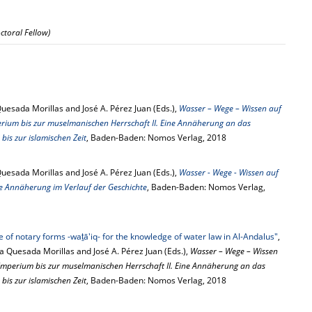
ctoral Fellow)
esada Morillas and José A. Pérez Juan (Eds.),
Wasser – Wege – Wissen auf
rium bis zur muselmanischen Herrschaft II. Eine Annäherung an das
is zur islamischen Zeit
, Baden-Baden: Nomos Verlag, 2018
esada Morillas and José A. Pérez Juan (Eds.),
Wasser - Wege - Wissen auf
äre Annäherung im Verlauf der Geschichte
, Baden-Baden: Nomos Verlag,
 of notary forms -waṯā'iq- for the knowledge of water law in Al-Andalus"
,
a Quesada Morillas and José A. Pérez Juan (Eds.),
Wasser – Wege – Wissen
Imperium bis zur muselmanischen Herrschaft II. Eine Annäherung an das
is zur islamischen Zeit
, Baden-Baden: Nomos Verlag, 2018