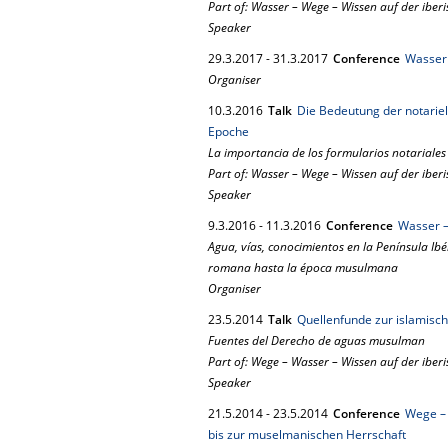
Part of: Wasser – Wege – Wissen auf der iberi
Speaker
29.
3.
2017
-
31.
3.
2017
Conference
Wasser 
Organiser
10.
3.
2016
Talk
Die Bedeutung der notariel
Epoche
La importancia de los formularios notariale
Part of: Wasser – Wege – Wissen auf der iberi
Speaker
9.
3.
2016
-
11.
3.
2016
Conference
Wasser –
Agua, vías, conocimientos en la Península Ib
romana hasta la época musulmana
Organiser
23.
5.
2014
Talk
Quellenfunde zur islamisc
Fuentes del Derecho de aguas musulman
Part of: Wege – Wasser – Wissen auf der ibe
Speaker
21.
5.
2014
-
23.
5.
2014
Conference
Wege – 
bis zur muselmanischen Herrschaft