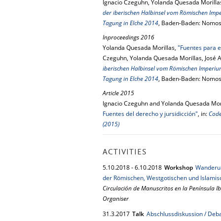
Ignacio Czeguhn, Yolanda Quesada Morillas,
der iberischen Halbinsel vom Römischen Imp
Tagung in Elche 2014
, Baden-Baden: Nomos
Inproceedings 2016
Yolanda Quesada Morillas,
"Fuentes para e
Czeguhn, Yolanda Quesada Morillas, José A
iberischen Halbinsel vom Römischen Imperiu
Tagung in Elche 2014
, Baden-Baden: Nomos
Article 2015
Ignacio Czeguhn and Yolanda Quesada Mor
Fuentes del derecho y jursidicción"
, in:
Code
(2015)
ACTIVITIES
5.
10.
2018
-
6.
10.
2018
Workshop
Wanderun
der Römischen, Westgotischen und Islamis
Circulación de Manuscritos en la Península 
Organiser
31.
3.
2017
Talk
Abschlussdiskussion / Deba