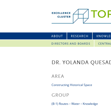
ABOUT
RESEARCH
KNOWLE
DIRECTORS AND BOARDS
CENTRA
DR. YOLANDA QUESA
AREA
Constructing Historical Space
GROUP
(B-1) Routes – Water – Knowledge