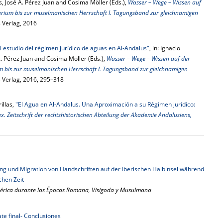
 José A. Pérez Juan and Cosima Möller (Eds.),
Wasser – Wege – Wissen auf
erium bis zur muselmanischen Herrschaft I. Tagungsband zur gleichnamigen
 Verlag, 2016
l estudio del régimen jurídico de aguas en Al-Andalus"
, in: Ignacio
. Pérez Juan and Cosima Möller (Eds.),
Wasser – Wege – Wissen auf der
m bis zur muselmanischen Herrschaft I. Tagungsband zur gleichnamigen
 Verlag, 2016, 295–318
illas,
"El Agua en Al-Andalus. Una Aproximación a su Régimen jurídico:
x. Zeitschrift der rechtshistorischen Abteilung der Akademie Andalusiens,
g und Migration von Handschriften auf der Iberischen Halbinsel während
chen Zeit
Ibérica durante las Épocas Romana, Visigoda y Musulmana
te final- Conclusiones