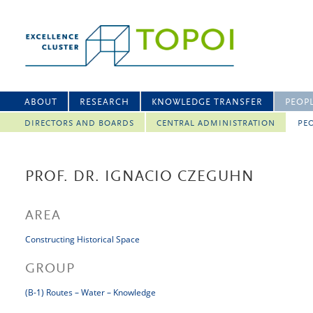
ABOUT
RESEARCH
KNOWLEDGE TRANSFER
PEOP
DIRECTORS AND BOARDS
CENTRAL ADMINISTRATION
PEO
PROF. DR. IGNACIO CZEGUHN
AREA
Constructing Historical Space
GROUP
(B-1) Routes – Water – Knowledge