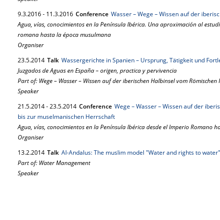
9.
3.
2016
-
11.
3.
2016
Conference
Wasser – Wege – Wissen auf der iberisc
Agua, vías, conocimientos en la Península Ibérica. Una aproximación al estud
romana hasta la época musulmana
Organiser
23.
5.
2014
Talk
Wassergerichte in Spanien – Ursprung, Tätigkeit und Fort
Juzgados de Aguas en España – origen, practica y pervivencia
Part of: Wege – Wasser – Wissen auf der iberischen Halbinsel vom Römischen
Speaker
21.
5.
2014
-
23.
5.
2014
Conference
Wege – Wasser – Wissen auf der iber
bis zur muselmanischen Herrschaft
Agua, vías, conocimientos en la Península Ibérica desde el Imperio Romano 
Organiser
13.
2.
2014
Talk
Al-Andalus: The muslim model "Water and rights to water
Part of: Water Management
Speaker