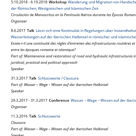
5.
10.
2018
-
6.
10.
2018
Workshop
Wanderung und Migration von Handschri
der Römischen, Westgotischen und Islamischen Zeit
Circulación de Manuscritos en la Península Ibérica durante las Épocas Roma
Organiser
8.
6.
2017
Talk
Lässt sich eine Kontinuität in Regelungen über Instandhal
Wasserleitungen auf der iberischen Halbinsel in römischer und islamischer
Existe-t-il une continuité des règles d’entretien des infrastructures routières 
entre les époques romaine et islamique?
Part of: Maintenance and restoration of road and hydraulic infrastructures i
juridical, practical and political approach
Speaker
31.
3.
2017
Talk
Schlussworte / Clausura
Part of: Wasser – Wege – Wissen auf der iberischen Halbinsel
Speaker
29.
3.
2017
-
31.
3.
2017
Conference
Wasser – Wege – Wissen auf der iberi
Organiser
11.
3.
2016
Talk
Schlussworte
Clausura
Part of: Wasser – Wege – Wissen auf der iberischen Halbinsel
Speaker