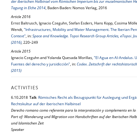
der iberischen Halbinsel vom Römischen Imperium bis zur muselmanischen He
Tagung in Elche 2014
, Baden-Baden: Nomos Verlag, 2016
Article 2016
Ernst Baltrusch, Ignacio Czeguhn, Stefan Esders, Hans Kopp, Cosima Möll
Wendt,
"Infrastructures, Mobility and Water Management. The Iberian Peni
Context"
, in:
Space and Knowledge. Topoi Research Group Articles, eTopoi. Jou
(2016)
, 220–249
Article 2015
Ignacio Czeguhn and Yolanda Quesada Morillas,
"El Agua en Al-Andalus. 
Fuentes del derecho y jursidicción"
, in:
Codex. Zeitschrift der rechtshistori
(2015)
ACTIVITIES
6.
10.
2018
Talk
Römisches Recht als Bezugspunkt für Auslegung und Ergä
Rechtskultur auf der iberischen Halbinsel
Derecho romano como referente para la interpretación y complemento en la
Part of: Wanderung und Migration von Handschriften auf der Iberischen Hal
und Islamischen Zeit
Speaker