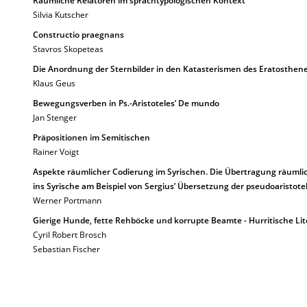
Räumliche Relatoren im sprachtypologischen Kontext
Silvia Kutscher
Constructio praegnans
Stavros Skopeteas
Die Anordnung der Sternbilder in den Katasterismen des Eratosthen
Klaus Geus
Bewegungsverben in Ps.-Aristoteles’ De mundo
Jan Stenger
Präpositionen im Semitischen
Rainer Voigt
Aspekte räumlicher Codierung im Syrischen. Die Übertragung räuml
ins Syrische am Beispiel von Sergius’ Übersetzung der pseudoaristot
Werner Portmann
Gierige Hunde, fette Rehböcke und korrupte Beamte - Hurritische Lit
Cyril Robert Brosch
Sebastian Fischer