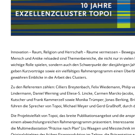
Innovation – Raum, Religion und Herrschaft – Räume vermessen – Bewegu
Mensch und Antike reloaded sind Themenbereiche, die nicht nur in vielen 
wichtige Rolle spielen, sondern auch den Schwerpunkt der diesjährigen J
geben Kurzvorträge sowie ein vielfältiges Rahmenprogramm einen Überbli
gewähren Einblicke in die Arbeit des Clusters.
Zu den Referenten zählen: Cilliers Breytenbach, Felix Wiedemann, Philip v
Lindermann, Daniel Werning und Eliese-S. Lincke, Carmen Marcks-Jacobs, B
Kutscher und Frank Kammerzell sowie Monika Trümper, Jonas Berking, Bri
führen die Sprecher von Topoi, Michael Meyer und Gerd Graßhoff, durch
Die Projektvielfalt von Topoi, das breite Publikationsangebot und die ans
einem abwechslungsreichen Rahmenprogramm präsentiert. Interessante 
die Multimediastation “Präzise nach Plan” (zu Waagen und Messtechnik im 
Originalobjekten der frühen Eisenproduktion im Teltow, die Präsentation 