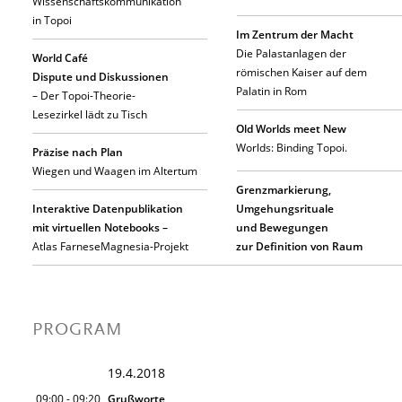
Wissenschaftskommunikation
in Topoi
Im Zentrum der Macht
Die Palastanlagen der
World Café
römischen Kaiser auf dem
Dispute und Diskussionen
Palatin in Rom
– Der Topoi-Theorie-
Lesezirkel lädt zu Tisch
Old Worlds meet New
Worlds: Binding Topoi.
Präzise nach Plan
Wiegen und Waagen im Altertum
Grenzmarkierung,
Interaktive Datenpublikation
Umgehungsrituale
mit virtuellen Notebooks –
und Bewegungen
Atlas FarneseMagnesia-Projekt
zur Definition von Raum
PROGRAM
19.4.2018
09:00 - 09:20
Grußworte