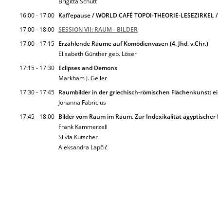
Brigitta Schütt
16:00 - 17:00
Kaffepause / WORLD CAFÉ TOPOI-THEORIE-LESEZIRKEL / 
17:00 - 18:00
SESSION VII: RAUM - BILDER
17:00 - 17:15
Erzählende Räume auf Komödien­vasen (4. Jhd. v.Chr.)
Elisabeth Günther geb. Löser
17:15 - 17:30
Eclipses and Demons
Markham J. Geller
17:30 - 17:45
Raumbilder in der ­grie­chisch­-römischen Flächenkunst: e
Johanna Fabricius
17:45 - 18:00
Bilder vom Raum im Raum. Zur Indexikalität ägyptische
Frank Kammerzell
Silvia Kutscher
Aleksandra Lapčić