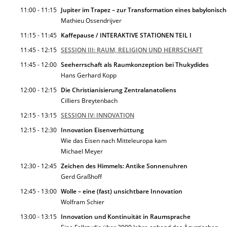
11:00 - 11:15
Jupiter im Trapez – zur Transformation eines babylonisc
Mathieu Ossendrijver
11:15 - 11:45
Kaffepause / INTERAKTIVE STATIONEN TEIL I
11:45 - 12:15
SESSION III: RAUM, RELIGION UND HERRSCHAFT
11:45 - 12:00
Seeherrschaft als Raum­konzeption bei Thukydides
Hans Gerhard Kopp
12:00 - 12:15
Die Christianisierung Zentral­anatoliens
Cilliers Breytenbach
12:15 - 13:15
SESSION IV: INNOVATION
12:15 - 12:30
Innovation Eisenverhüttung
Wie das Eisen nach Mittel­europa kam
Michael Meyer
12:30 - 12:45
Zeichen des Himmels: Antike Sonnenuhren
Gerd Graßhoff
12:45 - 13:00
Wolle – eine (fast) unsichtbare Innovation
Wolfram Schier
13:00 - 13:15
Innovation und Kontinuität in Raumsprache