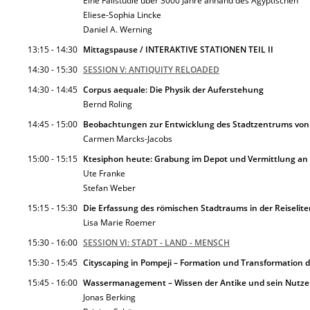
Eine Fallstudie über 3000 Jahre anhand des Ägyptischen
Eliese-Sophia Lincke
Daniel A. Werning
13:15 - 14:30
Mittagspause / INTERAKTIVE STATIONEN TEIL II
14:30 - 15:30
SESSION V: ANTIQUITY RELOADED
14:30 - 14:45
Corpus aequale: Die Physik der Auferstehung
Bernd Roling
14:45 - 15:00
Beobachtungen zur Entwicklung des Stadtzentrums von 
Carmen Marcks-Jacobs
15:00 - 15:15
Ktesiphon heute: Grabung im Depot und Vermittlung an d
Ute Franke
Stefan Weber
15:15 - 15:30
Die Erfassung des römischen Stadtraums in der Reiseliter
Lisa Marie Roemer
15:30 - 16:00
SESSION VI: STADT - LAND - MENSCH
15:30 - 15:45
Cityscaping in Pompeji – Formation und Transformation 
15:45 - 16:00
Wassermanagement – Wissen der Antike und sein Nutze
Jonas Berking