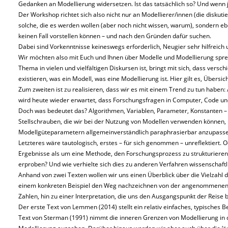
Gedanken an Modellierung widersetzen. Ist das tatsächlich so? Und wenn
Der Workshop richtet sich also nicht nur an Modellierer/innen (die diskutie
solche, die es werden wollen (aber noch nicht wissen, warum), sondern eb
keinen Fall vorstellen können – und nach den Gründen dafür suchen.
Dabei sind Vorkenntnisse keineswegs erforderlich, Neugier sehr hilfreich
Wir möchten also mit Euch und Ihnen über Modelle und Modellierung spr
Thema in vielen und vielfältigen Diskursen ist, bringt mit sich, dass versc
existieren, was ein Modell, was eine Modellierung ist. Hier gilt es, Übersi
Zum zweiten ist zu realisieren, dass wir es mit einem Trend zu tun haben: 
wird heute wieder erwartet, dass Forschungsfragen in Computer, Code u
Doch was bedeutet das? Algorithmen, Variablen, Parameter, Konstanten – d
Stellschrauben, die wir bei der Nutzung von Modellen verwenden können,
Modellgüteparametern allgemeinverständlich paraphrasierbar anzupasse
Letzteres wäre tautologisch, erstes – für sich genommen – unreflektiert.
Ergebnisse als um eine Methode, den Forschungsprozess zu strukturiere
erproben? Und wie verhielte sich dies zu anderen Verfahren wissenschaftl
Anhand von zwei Texten wollen wir uns einen Überblick über die Vielzahl
einem konkreten Beispiel den Weg nachzeichnen von der angenommenen R
Zahlen, hin zu einer Interpretation, die uns den Ausgangspunkt der Reise 
Der erste Text von Lemmen (2014) stellt ein relativ einfaches, typisches B
Text von Sterman (1991) nimmt die inneren Grenzen von Modellierung in de