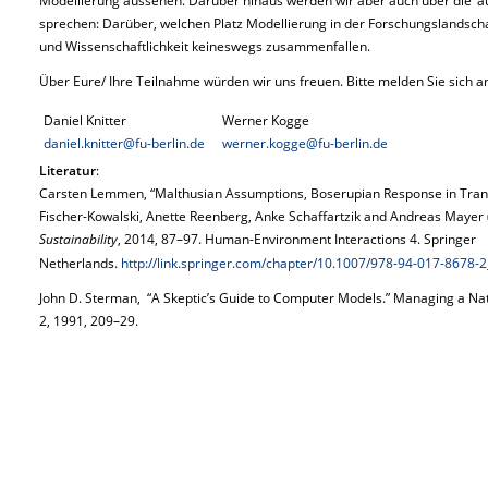
Modellierung aussehen. Darüber hinaus werden wir aber auch über die ‘
sprechen: Darüber, welchen Platz Modellierung in der Forschungslandsch
und Wissenschaftlichkeit keineswegs zusammenfallen.
Über Eure/ Ihre Teilnahme würden wir uns freuen. Bitte melden Sie sich an
Daniel Knitter
Werner Kogge
daniel.knitter@fu-berlin.de
werner.kogge@fu-berlin.de
Literatur
:
Carsten Lemmen, “Malthusian Assumptions, Boserupian Response in Transit
Fischer-Kowalski, Anette Reenberg, Anke Schaffartzik and Andreas Mayer 
Sustainability
, 2014, 87–97. Human-Environment Interactions 4. Springer
Netherlands.
http://link.springer.com/chapter/10.1007/978-94-017-8678-2
John D. Sterman, “A Skeptic’s Guide to Computer Models.” Managing a Na
2, 1991, 209–29.