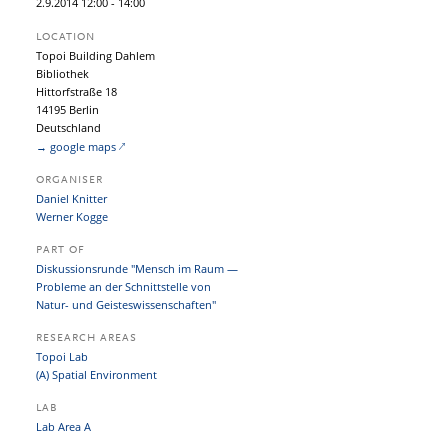
2.
9.
2014
12:00
- 14:00
LOCATION
Topoi Building Dahlem
Bibliothek
Hittorfstraße 18
14195 Berlin
Deutschland
→ google maps
ORGANISER
Daniel Knitter
Werner Kogge
PART OF
Diskussionsrunde "Mensch im Raum —
Probleme an der Schnittstelle von
Natur- und Geisteswissenschaften"
RESEARCH AREAS
Topoi Lab
(A) Spatial Environment
LAB
Lab Area A