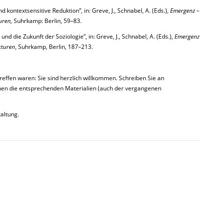
ontextsensitive Reduktion”, in: Greve, J., Schnabel, A. (Eds.),
Emergenz –
uren,
Suhrkamp: Berlin, 59–83.
nd die Zukunft der Soziologie”, in: Greve, J., Schnabel, A. (Eds.),
Emergenz
kturen
, Suhrkamp, Berlin, 187–213.
Treffen waren: Sie sind herzlich willkommen. Schreiben Sie an
nen die entsprechenden Materialien (auch der vergangenen
altung.