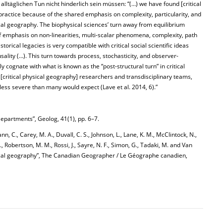
 alltäglichen Tun nicht hinderlich sein müssen: “(…) we have found [critical
practice because of the shared emphasis on complexity, particularity, and
al geography. The biophysical sciences’ turn away from equilibrium
f emphasis on non-linearities, multi-scalar phenomena, complexity, path
orical legacies is very compatible with critical social scientific ideas
lity (…). This turn towards process, stochasticity, and observer-
 cognate with what is known as the “post-structural turn” in critical
[critical physical geography] researchers and transdisciplinary teams,
 less severe than many would expect (Lave et al. 2014, 6).”
epartments”, Geolog, 41(1), pp. 6–7.
nn, C., Carey, M. A., Duvall, C. S., Johnson, L., Lane, K. M., McClintock, N.,
L., Robertson, M. M., Rossi, J., Sayre, N. F., Simon, G., Tadaki, M. and Van
ysical geography”, The Canadian Geographer / Le Géographe canadien,