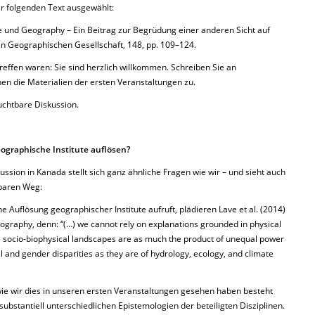
r folgenden Text ausgewählt:
ie und Geography – Ein Beitrag zur Begrüdung einer anderen Sicht auf
en Geographischen Gesellschaft, 148, pp. 109–124.
Treffen waren: Sie sind herzlich willkommen. Schreiben Sie an
en die Materialien der ersten Veranstaltungen zu.
uchtbare Diskussion.
eographische Institute auflösen?
sion in Kanada stellt sich ganz ähnliche Fragen wie wir – und sieht auch
gbaren Weg:
ne Auflösung geographischer Institute aufruft, plädieren Lave et al. (2014)
 geography, denn: “(…) we cannot rely on explanations grounded in physical
 socio-biophysical landscapes are as much the product of unequal power
ial and gender disparities as they are of hydrology, ecology, and climate
ie wir dies in unseren ersten Veranstaltungen gesehen haben besteht
 substantiell unterschiedlichen Epistemologien der beteiligten Disziplinen.