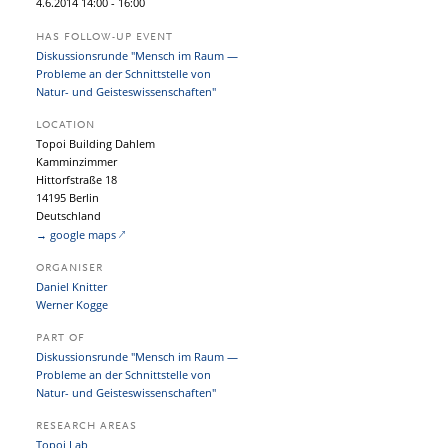
4.
6.
2014
14:00
- 16:00
HAS FOLLOW-UP EVENT
Diskussionsrunde "Mensch im Raum —
Probleme an der Schnittstelle von
Natur- und Geisteswissenschaften"
LOCATION
Topoi Building Dahlem
Kamminzimmer
Hittorfstraße 18
14195 Berlin
Deutschland
→ google maps
ORGANISER
Daniel Knitter
Werner Kogge
PART OF
Diskussionsrunde "Mensch im Raum —
Probleme an der Schnittstelle von
Natur- und Geisteswissenschaften"
RESEARCH AREAS
Topoi Lab