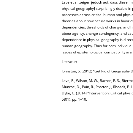
Lave et al. zeigen jedoch auf, dass diese im
physical geography] surprisingly doable in 
processes across critical human and physic
theories about how nature works in favor o
dependencies, thresholds of change, and hist
about agency, change contingency, and causa
dependence in physical geography is directly
human geography. Thus for both individual 
issues of epistemological compatibility are
Literatur:
Johnston, S. (2012) “Get Rid of Geography D
Lave, R., Wilson, M. W., Barron, E. S., Bierma
Munroe, D., Pain, R., Proctor, J., Rhoads, B. 
Dyke, C. (2014) “Intervention: Critical ph
58(1), pp. 1–10.