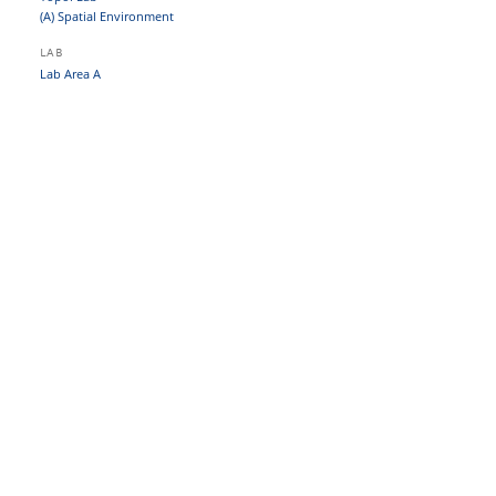
(A) Spatial Environment
LAB
Lab Area A