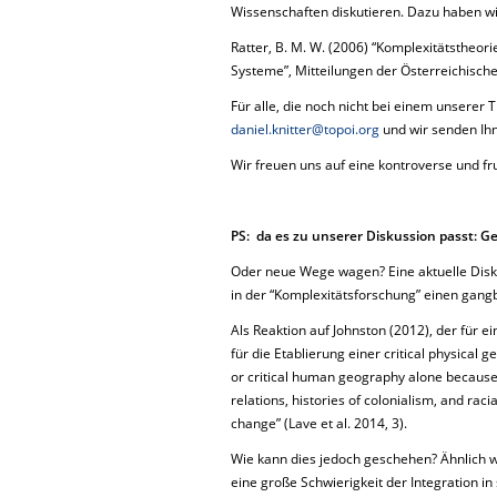
Wissenschaften diskutieren. Dazu haben wi
Ratter, B. M. W. (2006) “Komplexitätstheor
Systeme”, Mitteilungen der Österreichisch
Für alle, die noch nicht bei einem unserer 
daniel.knitter@topoi.org
und wir senden Ihn
Wir freuen uns auf eine kontroverse und fr
PS: da es zu unserer Diskussion passt: G
Oder neue Wege wagen? Eine aktuelle Diskus
in der “Komplexitätsforschung” einen gan
Als Reaktion auf Johnston (2012), der für ei
für die Etablierung einer critical physical
or critical human geography alone because
relations, histories of colonialism, and rac
change” (Lave et al. 2014, 3).
Wie kann dies jedoch geschehen? Ähnlich w
eine große Schwierigkeit der Integration in